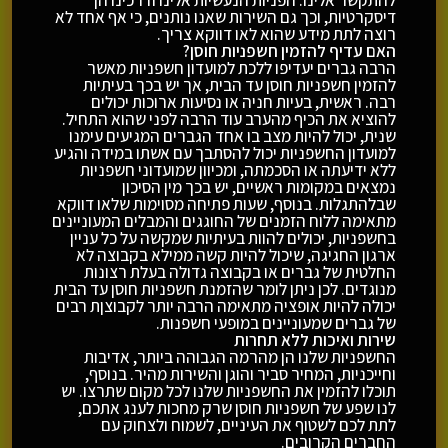
להתקשר אלינו. הפניות הנעשיות אלינו ודרכינו הן
דיסקרטיות, וכך גם השירות שאנו נותנים, כי אף אחד לא
רוצה לתת מידע שהוא לאו דווקא צריך.
האם עדיף להזמין חשפניות חוסן?
הרבה גברים יעדיפו ללכת למועדון חשפניות מאשר
להזמין חשפניות חוסן עד הבית, אך יש בכך בעיתיות
רבה. ראשית, בעיות חניה או נסיעות ארוכות יכולים
להוציא את הכיף מהערב עוד הרבה לפני שהוא התחיל.
שנית, יכול להיות מצב בו אחד הגברים המגיעים עימנו
למועדון החשפניות יכול להסתבך עם אשתו במידה והגיע
ללא ידיעתה או הסכמתה, ומכיוון שמועדוני חשפניות
נמצאים במקומות ראשיים, יש בכך מין הסיכון
שבלהתגלות. בנוסף, שעות פתיחה מסוימות שלאו דווקא
מתאימה ללוח הזמנים של החוגגים והמבלים המעוניינים
בחשפניות, יכולים להוות בעיתיות שמקשה על כל עניין
ארגון החגיגה, שיכול להיות קשה ממילא בקבוצה לא
החלטית של גברים או בקבוצה גדולה בעלת רצונות
מנוגדים. לכן ניתן לומר שהזמנת חשפניות חוסן עד הבית
יכולה להיות אופציה מתאימה הרבה יותר לקבוצןת רבים
של גברים שמעוניינים במופעי חשפנות.
שירות ואיכות ללא תחרות
החשפניות שלנו הן מהרמה הגבוהה ביותר, אדיבות
וחייכניות, המחיר סביר והוגן והשירות מהיר. בנוסף,
תוכלו להזמין את החשפניות שלנו לכל מקום שתרצו. יש
לנו שפע של חשפניות חוסן שרק מחכות לענג אתכם,
לתת לכם לשטוף את העיניים, לשמוח ולצחוק עם
החברים הקרובים.