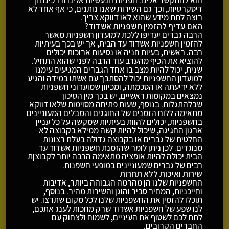
הוא להתקשר אלינו. הפניות הנעשיות אלינו ודרכינו הן
דיסקרטיות, וכך גם השירות שאנו נותנים, כי אף אחד לא
רוצה לתת מידע שהוא לאו דווקא צריך.
האם עדיף להזמין חשפניות אשדוד?
הרבה גברים יעדיפו ללכת למועדון חשפניות מאשר
להזמין חשפניות אשדוד עד הבית, אך יש בכך בעיתיות
רבה. ראשית, בעיות חניה או נסיעות ארוכות יכולים
להוציא את הכיף מהערב עוד הרבה לפני שהוא התחיל.
שנית, יכול להיות מצב בו אחד הגברים המגיעים עימנו
למועדון החשפניות יכול להסתבך עם אשתו במידה והגיע
ללא ידיעתה או הסכמתה, ומכיוון שמועדוני חשפניות
נמצאים במקומות ראשיים, יש בכך מין הסיכון
שבלהתגלות. בנוסף, שעות פתיחה מסוימות שלאו דווקא
מתאימה ללוח הזמנים של החוגגים והמבלים המעוניינים
בחשפניות, יכולים להוות בעיתיות שמקשה על כל עניין
ארגון החגיגה, שיכול להיות קשה ממילא בקבוצה לא
החלטית של גברים או בקבוצה גדולה בעלת רצונות
מנוגדים. לכן ניתן לומר שהזמנת חשפניות אשדוד עד
הבית יכולה להיות אופציה מתאימה הרבה יותר לקבוצןת
רבים של גברים שמעוניינים במופעי חשפנות.
שירות ואיכות ללא תחרות
החשפניות שלנו הן מהרמה הגבוהה ביותר, אדיבות
וחייכניות, המחיר סביר והוגן והשירות מהיר. בנוסף,
תוכלו להזמין את החשפניות שלנו לכל מקום שתרצו. יש
לנו שפע של חשפניות אשדוד שרק מחכות לענג אתכם,
לתת לכם לשטוף את העיניים, לשמוח ולצחוק עם
החברים הקרובים.